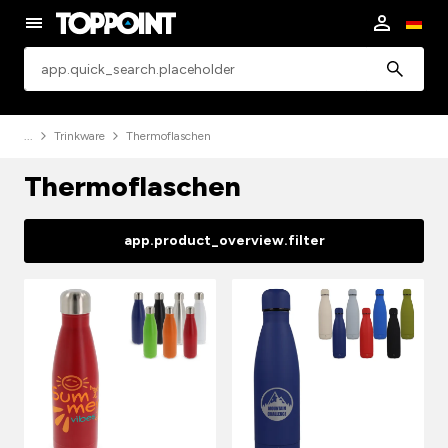
app.common.search
Trinkware
Thermoflaschen
Thermoflaschen
app.product_overview.filter