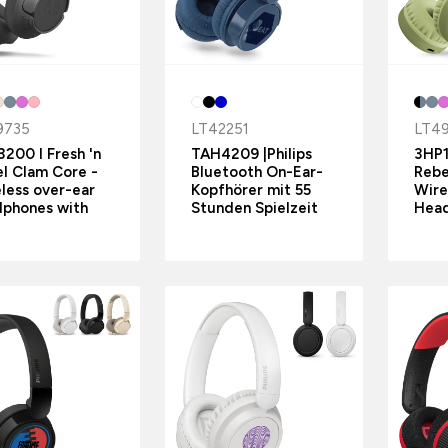
9735
LT42251
LT4
200 I Fresh 'n
TAH4209 |Philips
3HP1
l Clam Core -
Bluetooth On-Ear-
Rebe
less over-ear
Kopfhörer mit 55
Wire
dphones with
Stunden Spielzeit
Hea