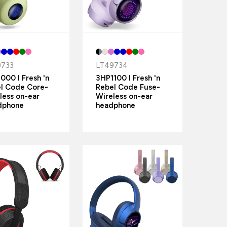
9733
LT49734
000 I Fresh 'n
3HP1100 I Fresh 'n
l Code Core-
Rebel Code Fuse-
less on-ear
Wireless on-ear
dphone
headphone