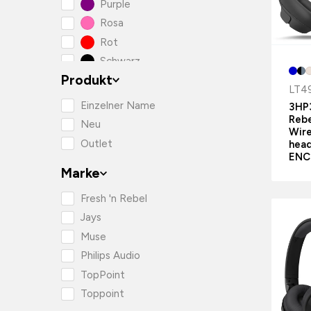
Purple
Rosa
Rot
Schwarz
Produkt
Weiss
LT4
Einzelner Name
3HP3
Rebe
Neu
Wire
Outlet
hea
ENC
Marke
Fresh 'n Rebel
Jays
Muse
Philips Audio
TopPoint
Toppoint