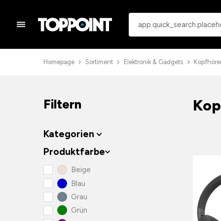
Homepage
Sortiment
Elektronik & Gadgets
Kopfhöre
Kop
Filtern
Kategorien
Produktfarbe
Beige
Blau
Grau
Grün