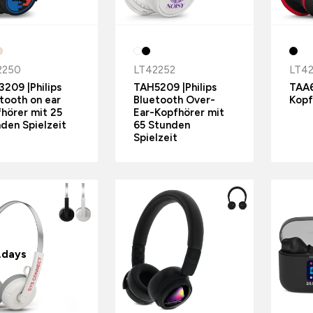
2250
LT42252
LT4
209 |Philips
TAH5209 |Philips
TAA6
tooth on ear
Bluetooth Over-
Kopf
hörer mit 25
Ear-Kopfhörer mit
den Spielzeit
65 Stunden
Spielzeit
.days