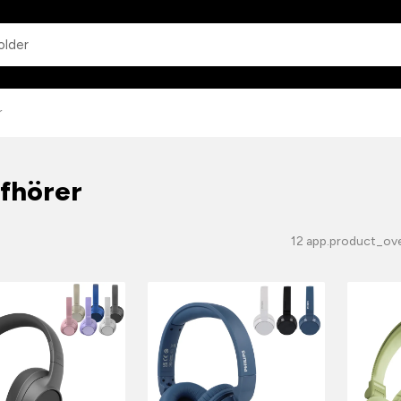
app.common.search
r
fhörer