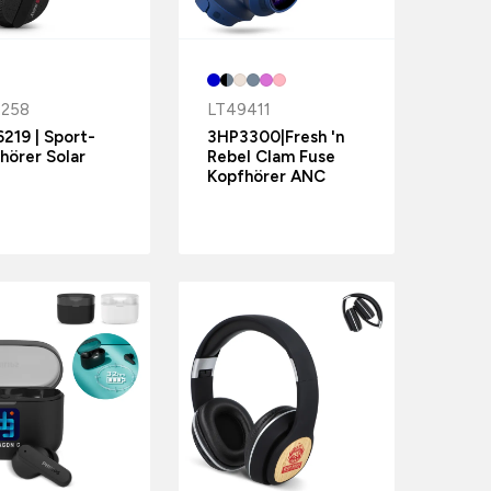
2258
LT49411
219 | Sport-
3HP3300|Fresh 'n
hörer Solar
Rebel Clam Fuse
Kopfhörer ANC