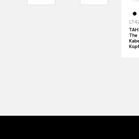
LT4
TAH2
The 
Kabe
Kop