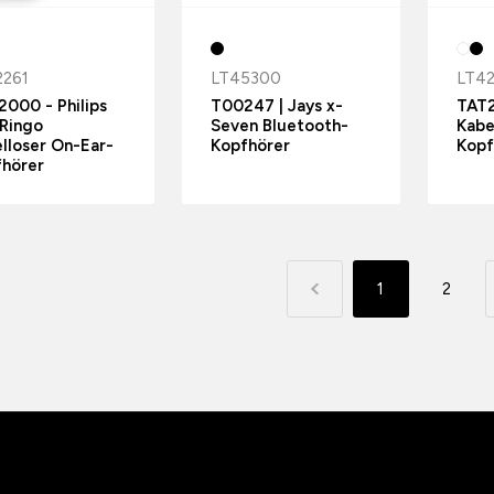
2261
LT45300
LT4
000 - Philips
T00247 | Jays x-
TAT2
Ringo
Seven Bluetooth-
Kabe
lloser On-Ear-
Kopfhörer
Kopf
fhörer
1
2