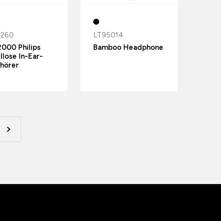
2260
LT95014
000 Philips
Bamboo Headphone
llose In-Ear-
hörer