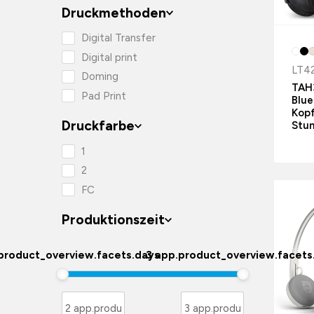
Druckmethoden
Digital Transfer
Digital print
LT4
Doming
TAH3
Pad Print
Blue
Kopf
Druckfarbe
Stun
1
2
FC
Produktionszeit
product_overview.facets.days
3 app.product_overview.facets