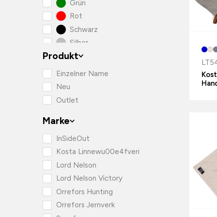
Grün
Rot
Schwarz
Silber
Produkt
Transparent
LT5
Weiss
Einzelner Name
Kost
Han
Neu
Outlet
Marke
InSideOut
Kosta Linnewu00e4fveri
Lord Nelson
Lord Nelson Victory
Orrefors Hunting
Orrefors Jernverk