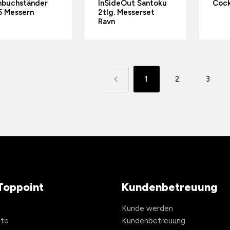
hbuchständer
InSideOut Santoku
Cock
5 Messern
2tlg. Messerset
Ravn
1
2
3
Toppoint
Kundenbetreuung
Kunde werden
hte
Kundenbetreuung