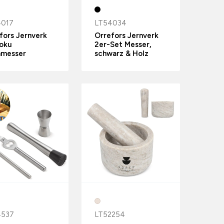
4017
LT54034
fors Jernverk
Orrefors Jernverk
oku
2er-Set Messer,
hmesser
schwarz & Holz
4537
LT52254