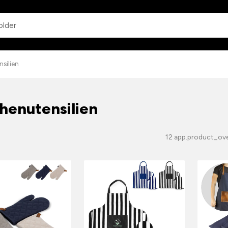
app.common.search
silien
henutensilien