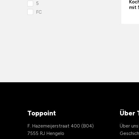
Koc
5
mit 
FC
Toppoint
Über 
F. Hazemeijerstraat 400 (B04)
Über uns
7555 RJ Hengelo
Geschic