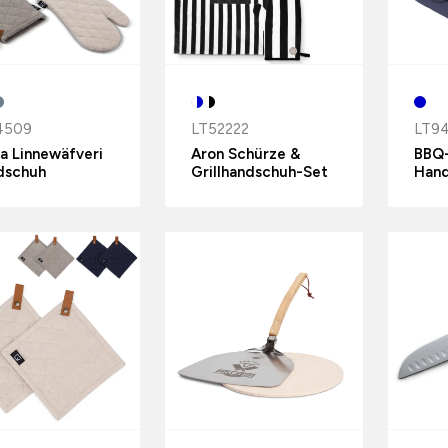
4509
LT52222
LT9
a Linnewäfveri
Aron Schürze &
BBQ-
dschuh
Grillhandschuh-Set
Han