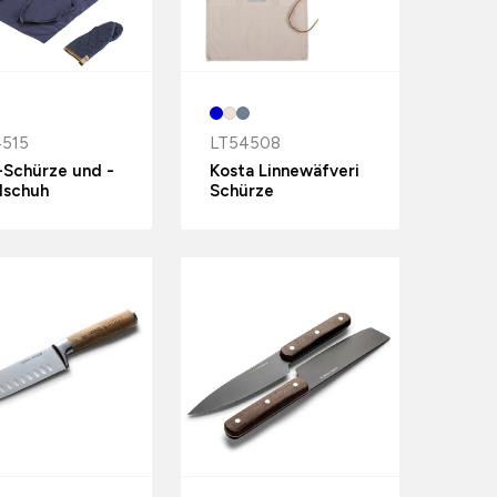
4515
LT54508
Schürze und -
Kosta Linnewäfveri
dschuh
Schürze