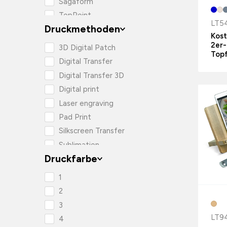
Sagaform
TopPoint
LT5
Druckmethoden
Toppoint
Kost
2er
3D Digital Patch
Top
Digital Transfer
Digital Transfer 3D
Digital print
Laser engraving
Pad Print
Silkscreen Transfer
Sublimation
Druckfarbe
reflekterende silketryk
transfertryk
1
2
3
LT9
4