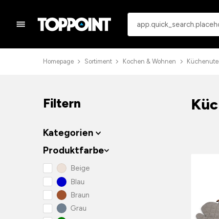
Homepage
Sortiment
Kochen & Wohnen
Küchenuten
Küc
Filtern
Kategorien
Produktfarbe
Beige
Blau
Braun
Grau