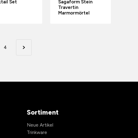
tail Set
Sagaform Stein
Travertin
Marmormörtel
4
Sortiment
Neue Artikel
Trinkware