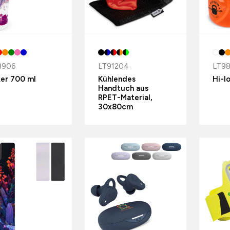
8906
LT91204
LT9
er 700 ml
Kühlendes
Hi-l
Handtuch aus
RPET-Material,
30x80cm