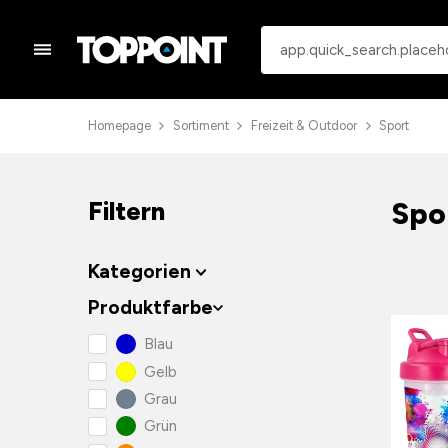
Homepage
Sortiment
Freizeit & Outdoor
Sport
Spo
Filtern
Kategorien
Produktfarbe
Blau
Gelb
Grau
Grün