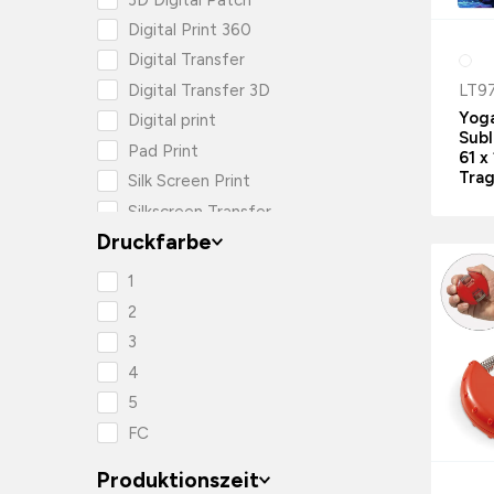
Digital Print 360
Digital Transfer
LT9
Digital Transfer 3D
Yog
Digital print
Subl
Pad Print
61 x
Tra
Silk Screen Print
Silkscreen Transfer
Druckfarbe
Sublimation
reflekterende silketryk
1
transfertryk
2
3
4
5
FC
Produktionszeit