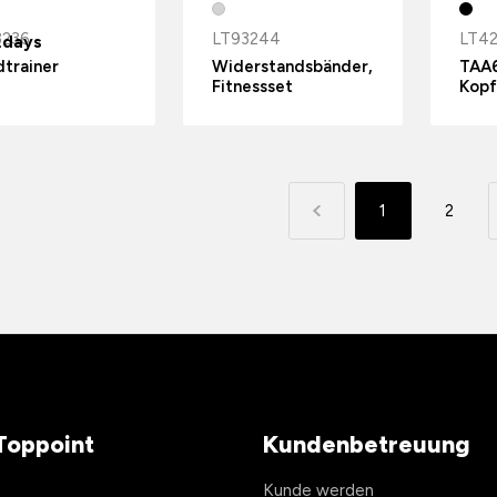
3236
LT93244
LT4
.days
trainer
Widerstandsbänder,
TAA6
Fitnessset
Kopf
1
2
Toppoint
Kundenbetreuung
Kunde werden