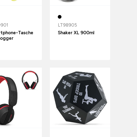
0901
LT98905
tphone-Tasche
Shaker XL 900ml
Jogger