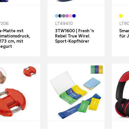
7206
LT49410
LT9
a-Matte mit
3TW1600 | Fresh 'n
Smar
imationsdruck,
Rebel True Wirel.
für 
 173 cm, mit
Sport-Kopfhörer
gegurt