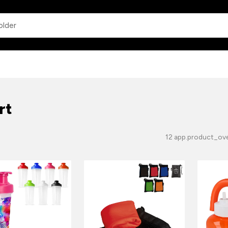
app.common.search
rt