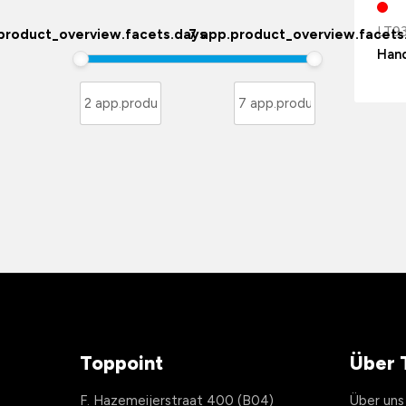
LT9
product_overview.facets.days
7 app.product_overview.facets
Hand
Toppoint
Über 
F. Hazemeijerstraat 400 (B04)
Über uns