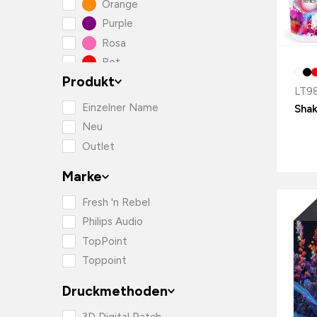
Orange
Purple
Rosa
Rot
Produkt
Schwarz
LT9
Transparent
Einzelner Name
Shak
Weiss
Neu
Outlet
Marke
Fresh 'n Rebel
Philips Audio
TopPoint
Toppoint
Druckmethoden
3D Digital Patch