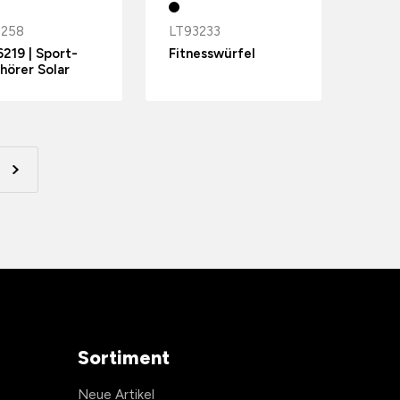
2258
LT93233
219 | Sport-
Fitnesswürfel
hörer Solar
Sortiment
Neue Artikel