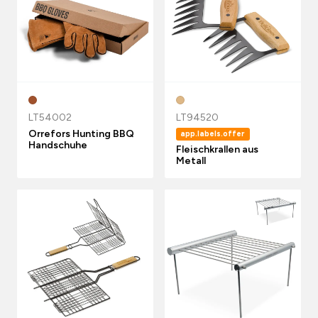
LT54002
LT94520
Orrefors Hunting BBQ
app.labels.offer
Handschuhe
Fleischkrallen aus
Metall