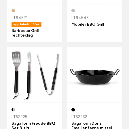
LT94521
LT94543
Mobiler BBQ Grill
app.labels.offer
Barbecue Grill
rechteckig
LT52225
LT52232
Sagaform Fredde BBQ
Sagaform Doris
Set 3-tlg.
Emaillepfanne mittel