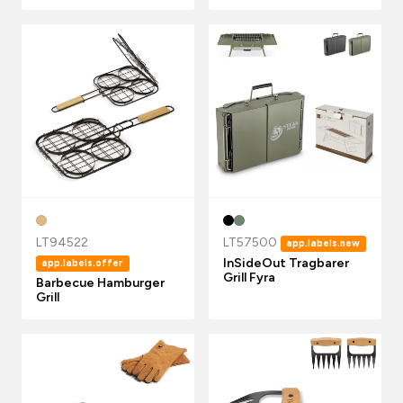
LT94522
LT57500
app.labels.new
InSideOut Tragbarer
app.labels.offer
Grill Fyra
Barbecue Hamburger
Grill