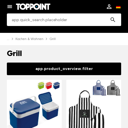
app.common.search
Kochen & Wohnen
Grill
Grill
app.product_overview.filter