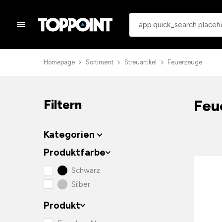
Homepage
Sortiment
Streuartikel
Feuerzeuge
Feu
Filtern
Kategorien
Produktfarbe
Schwarz
Silber
Produkt