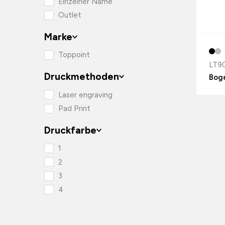
Einzelner Name
Outlet
Marke
Toppoint
LT9
Druckmethoden
Bog
Laser engraving
Pad Print
Druckfarbe
1
2
3
4