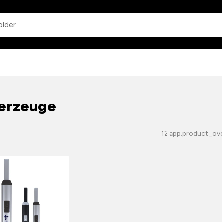
app.common.search
erzeuge