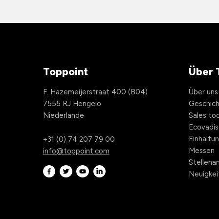
Toppoint
Über 
F. Hazemeijerstraat 400 (B04)
Über uns
7555 RJ Hengelo
Geschic
Niederlande
Sales too
Ecovadis
Einhaltu
+31 (0) 74 207 79 00
Messen
info@toppoint.com
Stellen
Neuigkei