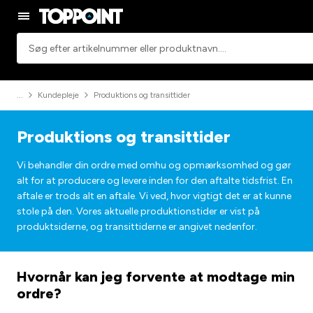
Søgning
Kundepleje
Produktions og transittider
Produktions og transittider
Vi behandler din ordre med omhu og opmærksomhed og gør
alt for at producere og levere inden for den aftalte tidsfrist. En
aftale er trods alt en aftale. Vi ved, hvor vigtigt det er at kunne
stole på den. Vores aktuelle produktionstider er vist på
produktsiderne, og transittiderne er angivet nedenfor.
Hvornår kan jeg forvente at modtage min
ordre?