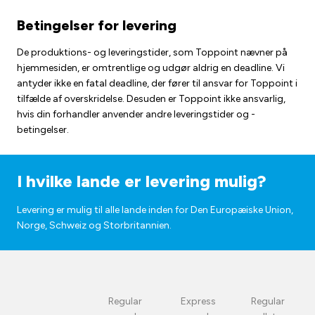
Betingelser for levering
De produktions- og leveringstider, som Toppoint nævner på
hjemmesiden, er omtrentlige og udgør aldrig en deadline. Vi
antyder ikke en fatal deadline, der fører til ansvar for Toppoint i
tilfælde af overskridelse. Desuden er Toppoint ikke ansvarlig,
hvis din forhandler anvender andre leveringstider og -
betingelser.
I hvilke lande er levering mulig?
Levering er mulig til alle lande inden for Den Europæiske Union,
Norge, Schweiz og Storbritannien.
Regular
Express
Regular