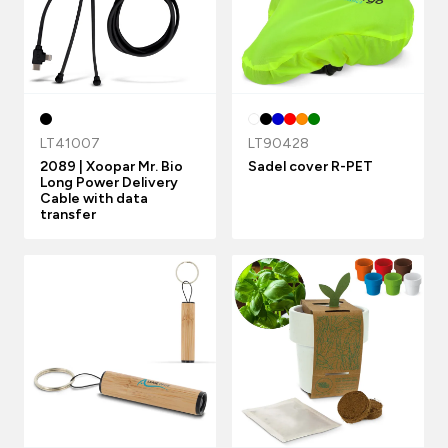
LT41007
LT90428
2089 | Xoopar Mr. Bio
Sadel cover R-PET
Long Power Delivery
Cable with data
transfer