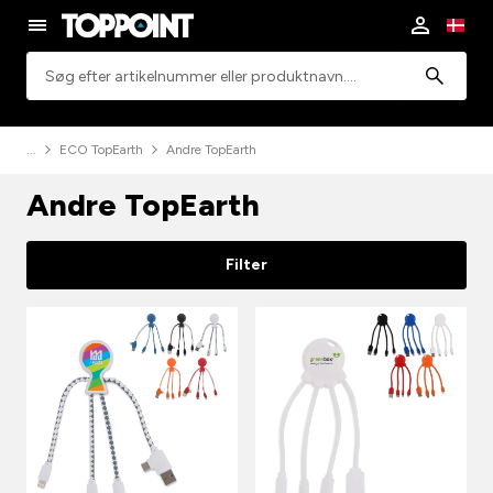
Søgning
ECO TopEarth
Andre TopEarth
Andre TopEarth
Filter