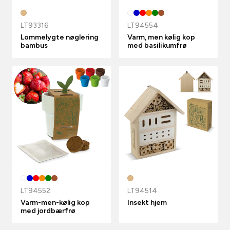
LT93316
LT94554
Lommelygte nøglering
Varm, men kølig kop
bambus
med basilikumfrø
LT94552
LT94514
Varm-men-kølig kop
Insekt hjem
med jordbærfrø