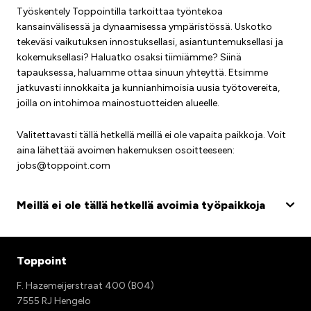
Työskentely Toppointilla tarkoittaa työntekoa
kansainvälisessä ja dynaamisessa ympäristössä. Uskotko
tekeväsi vaikutuksen innostuksellasi, asiantuntemuksellasi ja
kokemuksellasi? Haluatko osaksi tiimiämme? Siinä
tapauksessa, haluamme ottaa sinuun yhteyttä. Etsimme
jatkuvasti innokkaita ja kunnianhimoisia uusia työtovereita,
joilla on intohimoa mainostuotteiden alueelle.
Valitettavasti tällä hetkellä meillä ei ole vapaita paikkoja. Voit
aina lähettää avoimen hakemuksen osoitteeseen:
jobs@toppoint.com
Meillä ei ole tällä hetkellä avoimia työpaikkoja
Toppoint
F. Hazemeijerstraat 400 (B04)
7555 RJ Hengelo