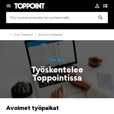
Haku
Over Toppoint
Avoimet työpaikat
Tee ero
Työskentelee
Toppointissa
Avoimet työpaikat