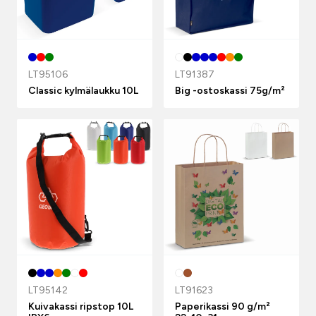
LT95106
LT91387
Classic kylmälaukku 10L
Big -ostoskassi 75g/m²
LT95142
LT91623
Kuivakassi ripstop 10L
Paperikassi 90 g/m²