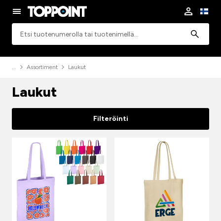
Haku
Assortiment
Laukut
Laukut
Filteröinti