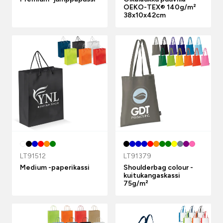
OEKO-TEX® 140g/m²
38x10x42cm
LT91512
LT91379
Medium -paperikassi
Shoulderbag colour -
kuitukangaskassi
75g/m²