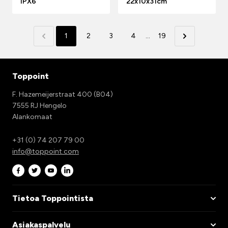
IPX6
22x10x31cm
1
2
3
4
...
19
Toppoint
F. Hazemeijerstraat 400 (B04)
7555 RJ Hengelo
Alankomaat
+31 (0) 74 207 79 00
info@toppoint.com
Tietoa Toppointista
Asiakaspalvelu