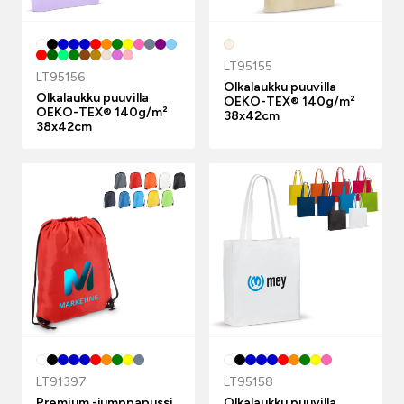
LT95155
LT95156
Olkalaukku puuvilla
Olkalaukku puuvilla
OEKO-TEX® 140g/m²
OEKO-TEX® 140g/m²
38x42cm
38x42cm
LT91397
LT95158
Premium -jumppapussi
Olkalaukku puuvilla