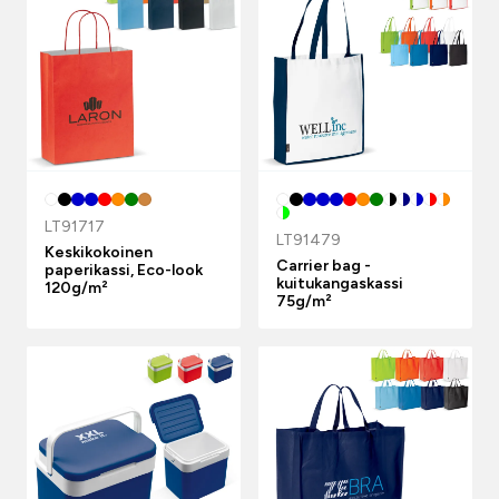
LT91717
LT91479
Keskikokoinen
Carrier bag -
paperikassi, Eco-look
kuitukangaskassi
120g/m²
75g/m²