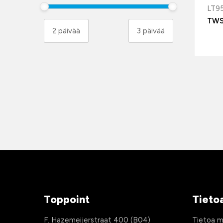
LT9
TWS
Toppoint
Tieto
F. Hazemeijerstraat 400 (B04)
Tietoa m