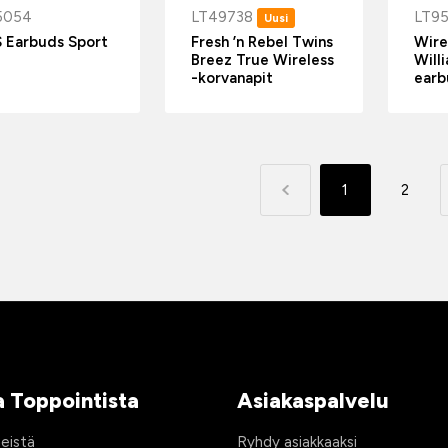
5054
LT49738
LT9
Uusi
 Earbuds Sport
Fresh ’n Rebel Twins
Wire
Breez True Wireless
Will
-korvanapit
earb
1
2
a Toppointista
Asiakaspalvelu
eistä
Ryhdy asiakkaaksi