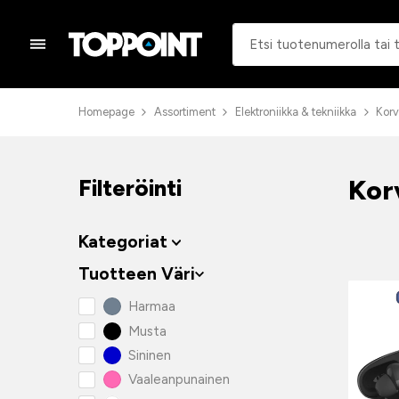
Homepage
Assortiment
Elektroniikka & tekniikka
Korv
Kor
Filteröinti
Kategoriat
Tuotteen Väri
Harmaa
Musta
Sininen
Vaaleanpunainen