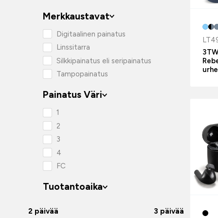
Merkkaustavat
Digitaalinen painatus
LT4
Linssitarra
3TW1
Silkkipainatus eli seripainatus
Rebe
urhe
Tampopainatus
Painatus Väri
1
2
3
4
FC
Tuotantoaika
2 päivää
3 päivää