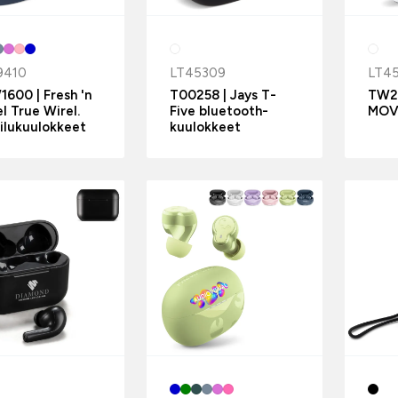
9410
LT45309
LT4
600 | Fresh 'n
T00258 | Jays T-
TW2
l True Wirel.
Five bluetooth-
MOV
ilukuulokkeet
kuulokkeet