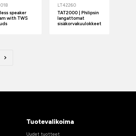
5018
LT42260
less speaker
TAT2000 | Philipsin
iam with TWS
langattomat
uds
sisäkorvakuulokkeet
Tuotevalikoima
Uudet tuotteet