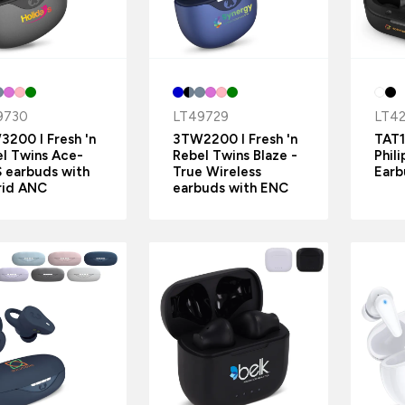
9730
LT49729
LT4
200 I Fresh 'n
3TW2200 I Fresh 'n
TAT1
l Twins Ace-
Rebel Twins Blaze -
Phil
 earbuds with
True Wireless
Earb
rid ANC
earbuds with ENC