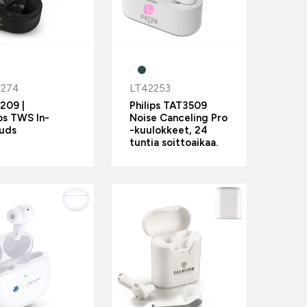
2274
LT42253
209 |
Philips TAT3509
ips TWS In-
Noise Canceling Pro
uds
-kuulokkeet, 24
tuntia soittoaikaa.