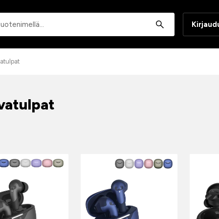
Haku
Kirjaud
atulpat
vatulpat