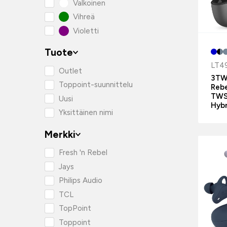
Valkoinen
Vihreä
Violetti
Tuote
LT4
Outlet
3TW3
Toppoint-suunnittelu
Rebe
TWS
Uusi
Hyb
Yksittäinen nimi
Merkki
Fresh 'n Rebel
Jays
Philips Audio
TCL
TopPoint
Toppoint