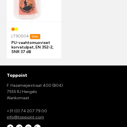
LT90504
Uusi
PU-vaahtomuoviset
korvatulpat, EN 352-2,
SNR 37 dB
Toppoint
F. Hazemeijerstraat 400 (B04)
7555 RJ Hengelo
Alankomaat
+31 (0) 74 207 79 00
info@toppoint.com