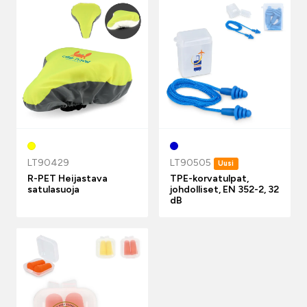
LT90429
LT90505
Uusi
R-PET Heijastava
TPE-korvatulpat,
satulasuoja
johdolliset, EN 352-2, 32
dB