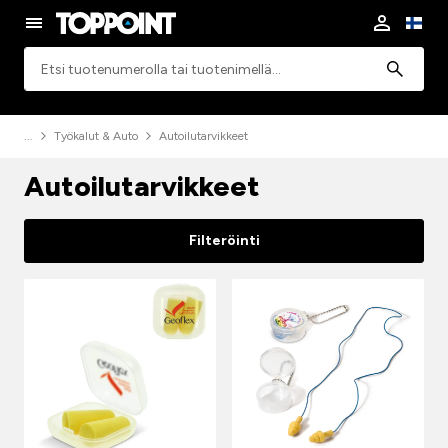
Haku
Työkalut & Auto
Autoilutarvikkeet
Autoilutarvikkeet
Filteröinti