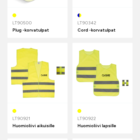
LT90500
LT90342
Plug -korvatulpat
Cord -korvatulpat
LT90921
LT90922
Huomioliivi aikuisille
Huomioliivi lapsille