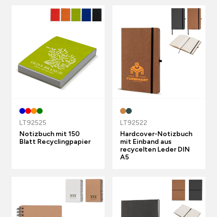
LT92525
LT92522
Notizbuch mit 150
Hardcover-Notizbuch
Blatt Recyclingpapier
mit Einband aus
recycelten Leder DIN
A5