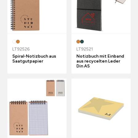
LT92526
LT92521
Spiral-Notizbuch aus
Notizbuch mit Einband
Saatgutpapier
aus recycelten Leder
Din A5