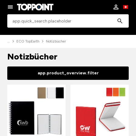
app.common.search
ECO TopEarth
Notizbücher
Notizbücher
app.product_overview.filter