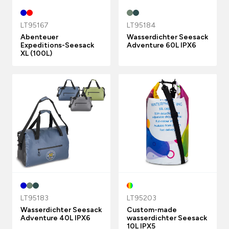
LT95167
LT95184
Abenteuer
Wasserdichter Seesack
Expeditions-Seesack
Adventure 60L IPX6
XL (100L)
LT95183
LT95203
Wasserdichter Seesack
Custom-made
Adventure 40L IPX6
wasserdichter Seesack
10L IPX5