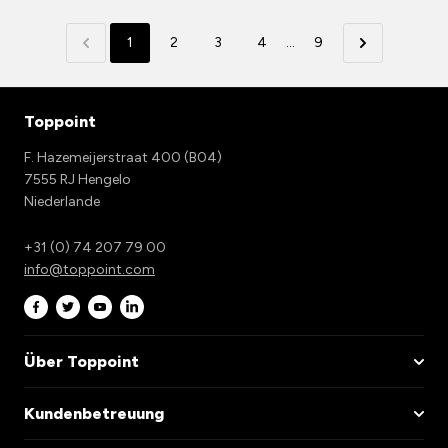
1
2
3
4
...
9
Toppoint
F. Hazemeijerstraat 400 (B04)
7555 RJ Hengelo
Niederlande
+31 (0) 74 207 79 00
info@toppoint.com
Über Toppoint
Kundenbetreuung