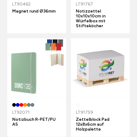
LT90462
LT91767
Magnet rund Ø36mm
Notizzettel
10x10x10cm in
Würfelbox mit
Stifteköcher
LT92071
LT91759
Notizbuch R-PET/PU
Zettelblock Pad
A5
12x8x6cm auf
Holzpalette