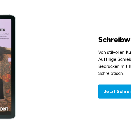
Schreibw
Von stilvollen K
Auff.llige Schre
Bedrucken mit I
Schreibtisch.
Jetzt Schre