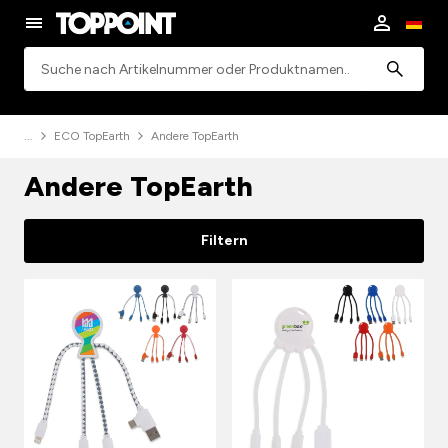
Suchen
ECO TopEarth
Andere TopEarth
Andere TopEarth
Filtern