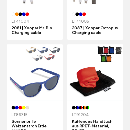
LT41004
LT41005
2081 | Xoopar Mr. Bio
2087 | Xoopar Octopus
Charging cable
Charging cable
LT86715
LT91204
Sonnenbrille
Kühlendes Handtuch
Weizenstroh Erde
aus RPET-Material,