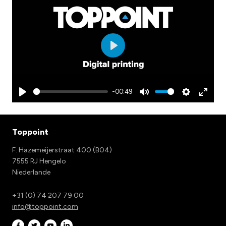
Play
-00:49
Play
Mute
Settings
Enter
fullscr
Toppoint
F. Hazemeijerstraat 400 (B04)
7555 RJ Hengelo
Niederlande
+31 (0) 74 207 79 00
info@toppoint.com