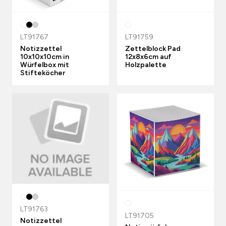
LT91767
LT91759
Notizzettel
Zettelblock Pad
10x10x10cm in
12x8x6cm auf
Würfelbox mit
Holzpalette
Stifteköcher
LT91763
LT91705
Notizzettel