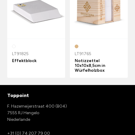
LT91825
LT91765
Effektblock
Notizzettel
10x10x8,5cm in
Würfelholzbox
Toppoint
F. Hazemeijerstraat 400 (B04)
7555 RJ Hengelo
Niederlande
+31 (0) 74 207 79 00