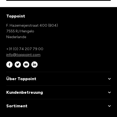
Play
Mute
Settings
Enter
fullscr
Toppoint
F. Hazemeijerstraat 400 (B04)
7555 RJ Hengelo
Niederlande
+31 (0) 74 207 79 00
info@toppoint.com
Über Toppoint
Kundenbetreuung
Sortiment