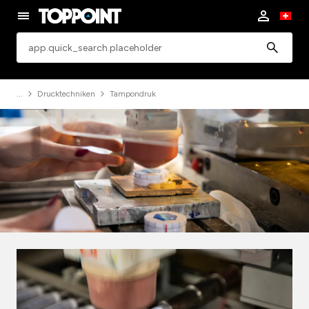
app.common.search
Drucktechniken
Tampondruk